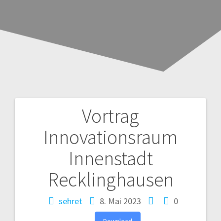
Vortrag
Beitragsnavigation
Innovationsraum
Innenstadt
Recklinghausen
sehret
8. Mai 2023
0
Download